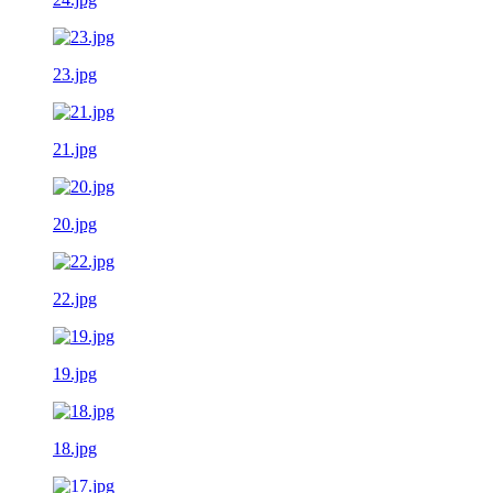
23.jpg
21.jpg
20.jpg
22.jpg
19.jpg
18.jpg