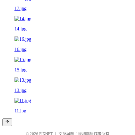
17.jpg
14.jpg
16.jpg
15.jpg
13.jpg
11.jpg
© 2026
PIXNET
｜
文章與圖片權利屬原作者所有