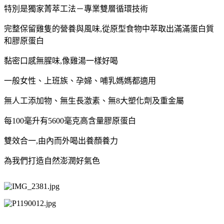
特別是獨家菁萃工法－專業雙層循環技術
完整保留雞隻的營養與風味,從原型食物中萃取出
滿滿蛋白質
和膠原蛋白
黏密口感無腥味,像雞湯一樣好喝
一般女性、上班族、孕婦、哺乳媽媽都適用
無人工添加物、無生長激素、無8大塑化劑及重金屬
每100毫升有5600毫克高含量膠原蛋白
雙效合一,由內而外喝出養顏養力
為我們打造自然澎潤好氣色