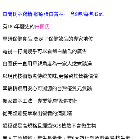
白蘭氏萃鷄精-膠原蛋白菁萃-一盒9包/每包42ml
有185年歷史的
白蘭氏
專研保健食品,奠定了保健飲品的專家地位
電視一打開幾乎可以看到白蘭氏的廣告
白蘭氏一直用母親角度為一家人燉煮鷄湯
以現代技術燉煮傳統美味,更保留其營養價值
萃鷄精選用安心可溯源的台灣優質元氣鷄
獨家菁萃工法－專業雙層循環技術
從完整雞隻萃取出營養的滴雞精
過程都是高規格且經過SGS檢驗不含微生物
無人工添加物、無生長激素、無8大塑化劑及重金屬/抗生素