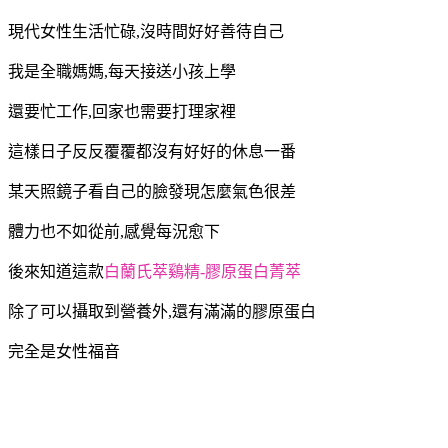
現代女性生活忙碌,沒時間好好善待自己
我是全職媽媽,每天接送小孩上學
還要忙工作,回家也需要打理家裡
這樣日子反反覆覆都沒有好好的休息一番
某天照鏡子看自己的臉發現怎麼氣色很差
體力也不如從前,感覺每況愈下
後來知道這款
白蘭氏萃鷄精-膠原蛋白菁萃
除了可以攝取到營養外,還有滿滿的膠原蛋白
完全是女性福音