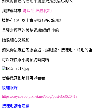
如果對自己的眉毛不滿意或是沒信心的人
我推薦妳來
i絢睫毛.紋繡.除毛
這邊有10年以上資歷還有多項證照
且豐富經歷的美睫師/紋繡師-小絢
她很細心又親和
如果你最近在考慮霧眉、繡眼線、接睫毛、除毛的話
可以趕快跟小絢預約時間唷
想要做其他項目可以看看
紋繡眼線
https://coya0306.pixnet.net/blog/post/353620418
接睫毛請看這篇