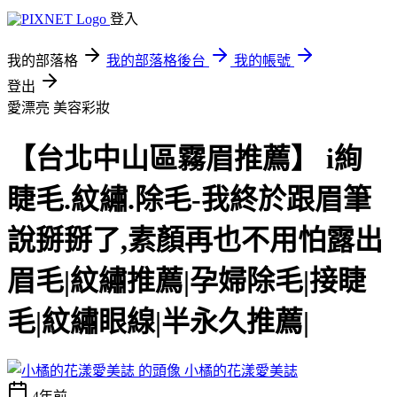
登入
我的部落格
我的部落格後台
我的帳號
登出
愛漂亮
美容彩妝
【台北中山區霧眉推薦】 i絢
睫毛.紋繡.除毛-我終於跟眉筆
說掰掰了,素顏再也不用怕露出
眉毛|紋繡推薦|孕婦除毛|接睫
毛|紋繡眼線|半永久推薦|
小橘的花漾愛美誌
4年前