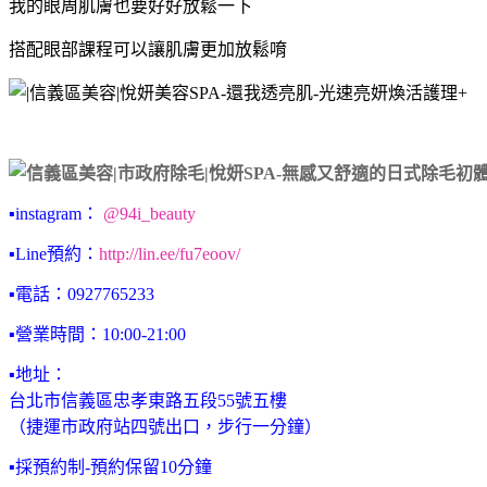
我的眼周肌膚也要好好放鬆一下
搭配眼部課程可以讓肌膚更加放鬆唷
▪️instagram：
@94i_beauty
▪️Line預約：
http://lin.ee/fu7eoov/
▪️電話：0927765233
▪️營業時間：10:00-21:00
▪️地址：
台北市信義區忠孝東路五段55號五樓
（捷運市政府站四號出口，步行一分鐘）
▪️採預約制-預約保留10分鐘