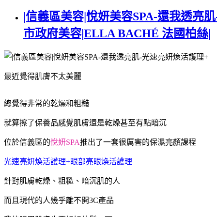
|信義區美容|悅妍美容SPA-還我透亮
市政府美容|ELLA BACHÉ 法國柏絲|
最近覺得肌膚不太美麗
總覺得非常的乾燥和粗糙
就算擦了保養品感覺肌膚還是乾燥甚至有點暗沉
位於信義區的
悅妍SPA
推出了一套很厲害的保濕亮顏課程
光速亮妍煥活護理+眼部亮眼煥活護理
針對肌膚乾燥、粗糙、暗沉肌的人
而且現代的人幾乎離不開3C產品