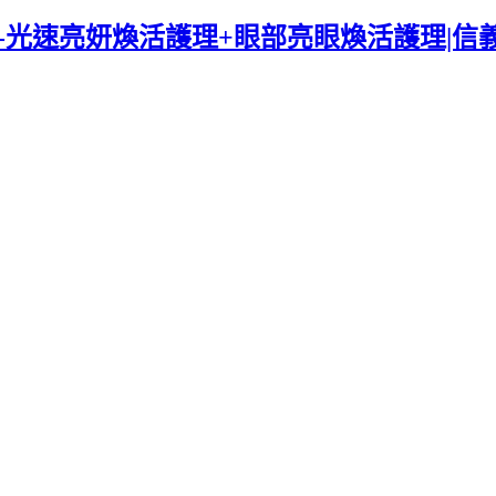
肌-光速亮妍煥活護理+眼部亮眼煥活護理|信義