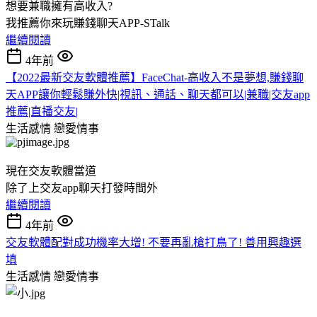
想要兼職擁有高收入?
我推薦你來玩賺錢聊天APP-STalk
繼續閱讀
4年前
【2022最新交友軟體推薦】FaceChat-高收入不是夢想,賺錢聊
天APP讓你輕鬆賺外快|視訊、通話、聊天都可以|兼職|交友app
推薦|直播交友|
生活感情
戀愛情事
現在交友軟體當道
除了上交友app聊天打發時間外
繼續閱讀
4年前
交友軟體配對成功機率大增! 不要再亂槍打鳥了! 善用興趣選
填
生活感情
戀愛情事