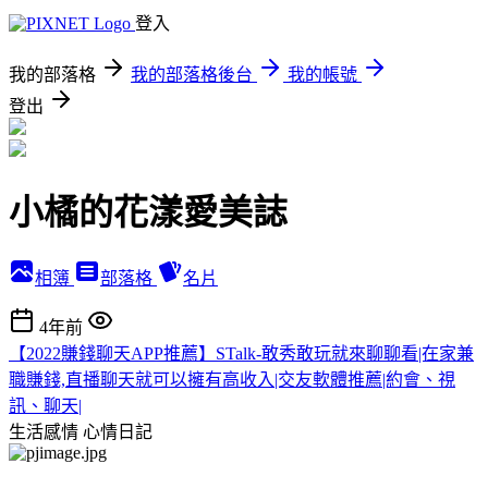
登入
我的部落格
我的部落格後台
我的帳號
登出
小橘的花漾愛美誌
相簿
部落格
名片
4年前
【2022賺錢聊天APP推薦】STalk-敢秀敢玩就來聊聊看|在家兼
職賺錢,直播聊天就可以擁有高收入|交友軟體推薦|約會、視
訊、聊天|
生活感情
心情日記