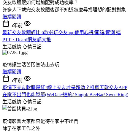
交友軟體跟如何增加配對成功機率？
許多人下載完交友軟體後卻不知道怎麼尋找理想的配對對象
繼續閱讀
5年前
最新交友軟體評比 6款必玩交友app使用心得/開箱/實測 連
PTT、Dcard網友都大推
生活感情
心情日記
疫情讓生活苦悶無法出去玩
繼續閱讀
5年前
疫情下交友軟體爆紅?線上交友才是趨勢？推薦五款交友APP
在家不出門也能脫單(WeDate/速約/ Singol/ BeeBar/ SweetRing)
生活感情
心情日記
疫情影響大家都只能待在家中不出門
除了在家工作之外